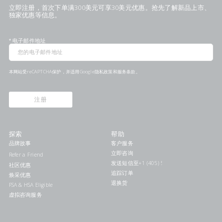
立即注册，首次下单满300美元可享30美元优惠。抢先了解新品上市、
独家优惠等信息。
*
电子邮件地址
本网站受reCAPTCHA保护，并适用Google
隐私政策
和
服务条款
。
注册
探索
帮助
品牌故事
客户服务
立即咨询
Refer a Friend
发送短信至+1 (405) 578-7046联系我们
社区优惠
追踪订单
焕采优惠
退换货
FSA & HSA Eligible
虚拟咨询服务