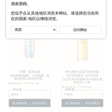
感谢惠顾。
您似乎在从其他地区浏览本网站。请选择您当前所
在的国家/地区以继续浏览。
新容量
新容量
访问网站
THE SERUM
HYDRO-SOFTENING
令肌肤焕然新生、光滑强健，成
ESSENCE LOTION
就光彩照人的年轻美肌。
为正常至干性肌肤补水保湿及滋
养长达24小时
578 Ratings
218 Ratings
7种容量
3种容量
50mL
170mL
加入购物袋
325.00美元
加入购物袋
150.00美元