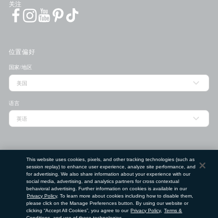
关注
位置偏好
国家/地区
语言
门店查找工具
This website uses cookies, pixels, and other tracking technologies (such as
session replay) to enhance user experience, analyze site performance, and
邮政编码
for advertising. We also share information about your experience with our
social media, advertising, and analytics partners for cross contextual
behavioral advertising. Further information on cookies is available in our
Privacy Policy
. To learn more about cookies including how to disable them,
提交
please click on the Manage Preferences button. By using our website or
clicking “Accept All Cookies”, you agree to our
Privacy Policy
,
Terms &
使用条款
隐私政策
请勿出售或分享我的个人信息
Conditions
, and use of these technologies.