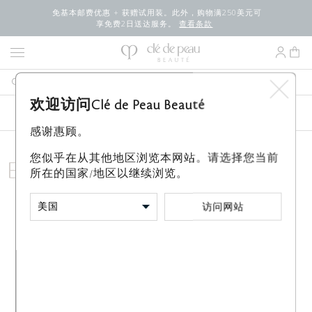
免基本邮费优惠 + 获赠试用装。此外，购物满250美元可
享免费2日送达服务。
查看条款
欢迎访问Clé de Peau Beauté
新品
最畅销产品
畅享免费豪华
彩妆
感谢惠顾。
您似乎在从其他地区浏览本网站。请选择您当前
Eyebrow Pencil
所在的国家/地区以继续浏览。
访问网站