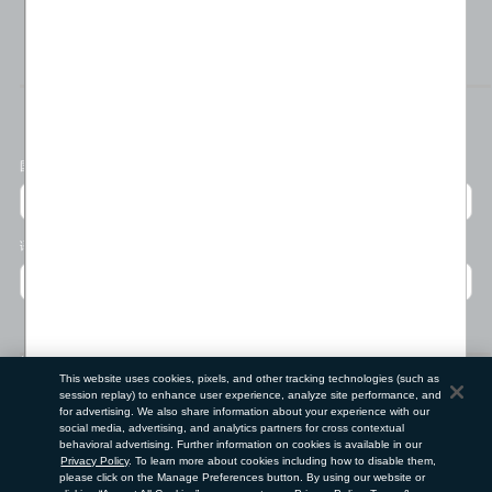
位置偏好
国家/地区
语言
门店查找工具
This website uses cookies, pixels, and other tracking technologies (such as
session replay) to enhance user experience, analyze site performance, and
邮政编码
for advertising. We also share information about your experience with our
social media, advertising, and analytics partners for cross contextual
behavioral advertising. Further information on cookies is available in our
提交
Privacy Policy
. To learn more about cookies including how to disable them,
please click on the Manage Preferences button. By using our website or