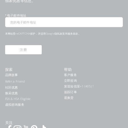
独家优惠等信息。
*
电子邮件地址
本网站受reCAPTCHA保护，并适用Google
隐私政策
和
服务条款
。
注册
探索
帮助
品牌故事
客户服务
立即咨询
Refer a Friend
发送短信至+1 (405) 578-7046联系我们
社区优惠
追踪订单
焕采优惠
退换货
FSA & HSA Eligible
虚拟咨询服务
关注