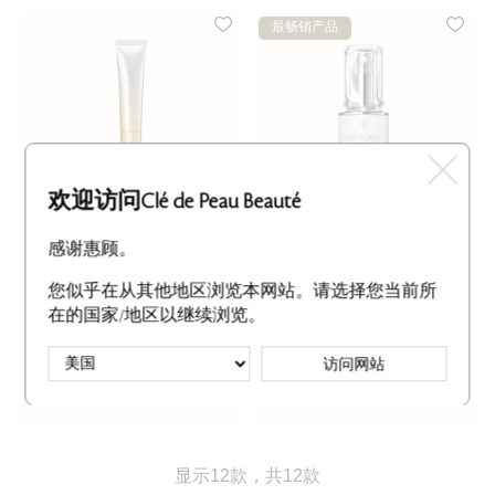
最畅销产品
欢迎访问Clé de Peau Beauté
感谢惠顾。
WRINKLE SMOOTHING
CONCENTRATED
SERUM SUPREME
BRIGHTENING SERUM
您似乎在从其他地区浏览本网站。请选择您当前所
含有视黄醇的配方针对深层皱纹
消除暗沉，焕发青春神采
和细纹
在的国家/地区以继续浏览。
184 Ratings
6 Ratings
2种容量
40mL
访问网站
加入购物袋
350.00美元
加入购物袋
225.00美元
显示12款，共12款