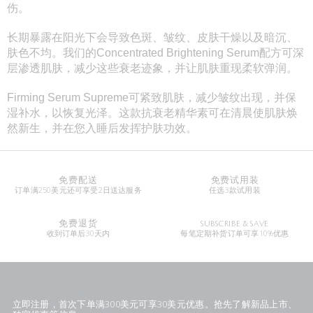
伤。
长期暴露在阳光下会导致色斑、皱纹、皮肤干燥以及暗沉、
肤色不均。我们的Concentrated Brightening Serum配方可深
层渗透肌肤，减少这些衰老迹象，并让肌肤重现柔软弹润。
Firming Serum Supreme可紧致肌肤，减少皱纹出现，并保
湿补水，以恢复光泽。这款抗衰老精华素可在清晨使肌肤焕
然新生，并在您入睡后发挥护肤功效。
免费配送
免费试用装
订单满250美元还可享受2日送达服务
任选3款试用装
免费退货
SUBSCRIBE & SAVE
收到订单后30天内
每笔定期补货订单可享10%优惠
立即注册，首次下单满300美元可享30美元优惠。抢先了解新品上市、