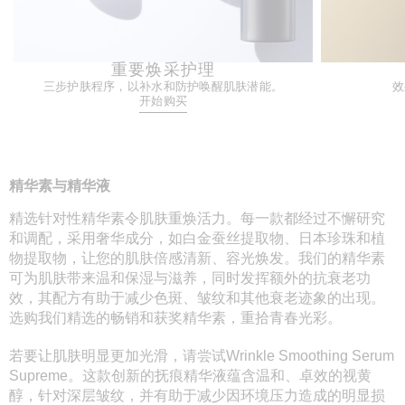
重要焕采护理
三步护肤程序，以补水和防护唤醒肌肤潜能。
效
开始购买
精华素与精华液
精选针对性精华素令肌肤重焕活力。每一款都经过不懈研究
和调配，采用奢华成分，如白金蚕丝提取物、日本珍珠和植
物提取物，让您的肌肤倍感清新、容光焕发。我们的精华素
可为肌肤带来温和保湿与滋养，同时发挥额外的抗衰老功
效，其配方有助于减少色斑、皱纹和其他衰老迹象的出现。
选购我们精选的畅销和获奖精华素，重拾青春光彩。
若要让肌肤明显更加光滑，请尝试Wrinkle Smoothing Serum
Supreme。这款创新的抚痕精华液蕴含温和、卓效的视黄
醇，针对深层皱纹，并有助于减少因环境压力造成的明显损