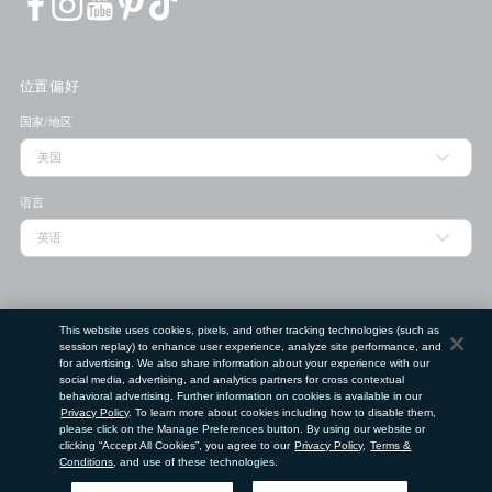
位置偏好
国家/地区
语言
门店查找工具
This website uses cookies, pixels, and other tracking technologies (such as
session replay) to enhance user experience, analyze site performance, and
邮政编码
for advertising. We also share information about your experience with our
social media, advertising, and analytics partners for cross contextual
behavioral advertising. Further information on cookies is available in our
提交
Privacy Policy
. To learn more about cookies including how to disable them,
please click on the Manage Preferences button. By using our website or
使用条款
隐私政策
请勿出售或分享我的个人信息
clicking “Accept All Cookies”, you agree to our
Privacy Policy
,
Terms &
Conditions
, and use of these technologies.
©
2026
Clé de Peau Beauté Co.,Ltd. 版权所有。