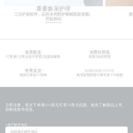
重要焕采护理
三步护肤程序，以补水和防护唤醒肌肤潜能。
效
开始购买
免费配送
免费试用装
订单满250美元还可享受2日送达服务
任选3款试用装
免费退货
SUBSCRIBE & SAVE
收到订单后30天内
每笔定期补货订单可享10%优惠
立即注册，首次下单满300美元可享30美元优惠。抢先了解新品上市、
独家优惠等信息。
*
电子邮件地址