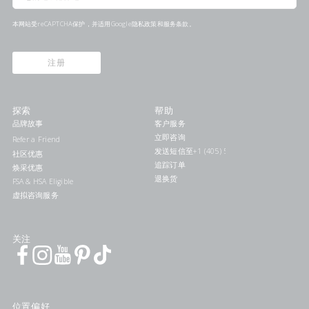
本网站受reCAPTCHA保护，并适用Google
隐私政策
和
服务条款
。
注册
探索
帮助
品牌故事
客户服务
立即咨询
Refer a Friend
发送短信至+1 (405) 578-7046联系我们
社区优惠
追踪订单
焕采优惠
退换货
FSA & HSA Eligible
虚拟咨询服务
关注
位置偏好