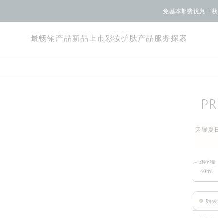
基本邮费优惠 + 获赠试用装。此外，购物满250美元可享免费2日送达服务。
查看
最畅销产品
新品上市
彩妆
护肤产品
服务
探索
PR
闪耀夏日
2种容量
40mL
购买