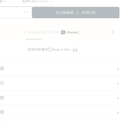
省
加入购物袋
$298.00
添加到收藏夹
述
分
效
用
：