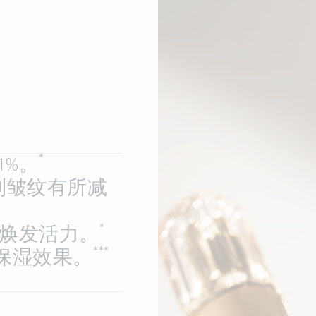
*
1%。
到皱纹有所减
*
肤焕发活力。
***
保湿效果。