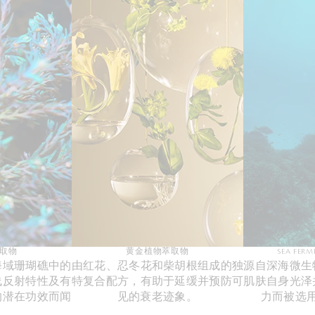
取物
黄金植物萃取物
SEA FER
海域珊瑚礁中的
由红花、忍冬花和柴胡根组成的独
源自深海微生
线反射特性及有
特复合配方，有助于延缓并预防可
肌肤自身光泽
的潜在功效而闻
见的衰老迹象。
力而被选