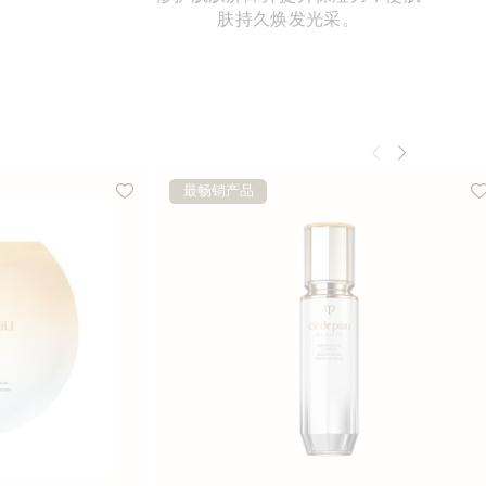
肤持久焕发光采。
最畅销产品