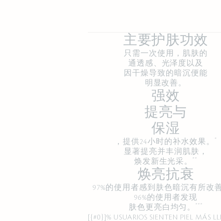
主要护肤功效
只需一次使用，肌肤的
通透感、光泽度以及
因干燥导致的暗沉便能
明显改善。
强效
提亮与
保湿
*
，提供24小时的补水效果。
显著提亮并丰润肌肤，
**
焕发新生光采。
焕亮抗衰
97%的使用者感到肤色暗沉有所改
96%的使用者发现
***
肤色更亮白均匀。
[{#0}]% USUARIOS SIENTEN PIEL MÁS L