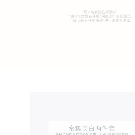
*经27名女性临床测试。
**由33名女性在使用2周后进行临床测试。
***由108位女性使用2周进行消费者测试。
密集美白两件套
将精华与面膜护理搭配使用，可达2倍协同提亮效