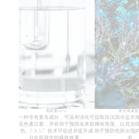
高浓度4MSK
发光海藻提
一种专有复合成分，可温和淡化可
提取自法国冷盐水
见色素沉着，并有助于预防未来损
稀有海藻。以其光
伤。F.A.S.T. 技术可促进并提升成
助于预防色斑出现
分在肌肤中的吸收效果。
名。