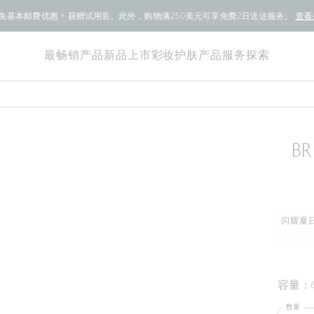
基本邮费优惠 + 获赠试用装。此外，购物满250美元可享免费2日送达服务。
查看
最畅销产品
新品上市
彩妆
护肤产品
服务
探索
B
闪耀夏日
容量：
数量