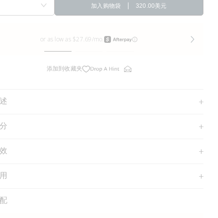
加入购物袋
320.00美元
添加到收藏夹
述
分
效
用
配