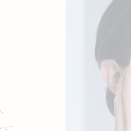
***
善。
***
LENA.