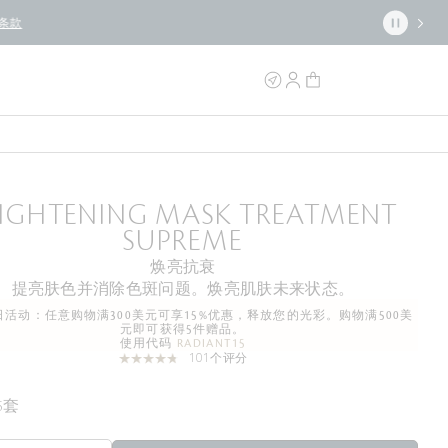
条款
RIGHTENING MASK TREATMENT
SUPREME
焕亮抗衰
提亮肤色并消除色斑问题。焕亮肌肤未来状态。
活动：任意购物满300美元可享15%优惠，释放您的光彩。购物满500美
元即可获得5件赠品。
使用代码
RADIANT15
101个评分
6套