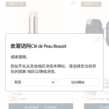
最畅销产品
最畅销产品
欢迎访问Clé de Peau Beauté
感谢惠顾。
您似乎在从其他地区浏览本网站。请选择您当前所
在的国家/地区以继续浏览。
CONCEALER SPF 27
RADIANT C
访问网站
遮盖瑕疵，并运用注重肌肤需求的成分改善肤质
DE
塑造光彩
640 Ratings
132 Rat
12个色号
6个色号
1 / Ivory
I10 / Very Lig
加入购物袋
78.00美元
加入购