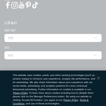
位置偏好
国家/地区
语言
门店查找工具
This website uses cookies, pixels, and other tracking technologies (such as
session replay) to enhance user experience, analyze site performance, and
邮政编码
for advertising. We also share information about your experience with our
social media, advertising, and analytics partners for cross contextual
behavioral advertising. Further information on cookies is available in our
Privacy Policy
提交
. To learn more about cookies including how to disable them,
please click on the Manage Preferences button. By using our website or
clicking “Accept All Cookies”, you agree to our
Privacy Policy
,
Terms &
使用条款
隐私政策
请勿出售或分享我的个人信息
Conditions
, and use of these technologies.
©
2026
Clé de Peau Beauté Co.,Ltd. 版权所有。