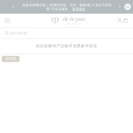
免基本邮费优惠 + 获赠试用装。此外，购物满250美元可享免
费2日送达服务。
查看条款
新品
最畅销产品
畅享免费豪华
彩妆
新优惠