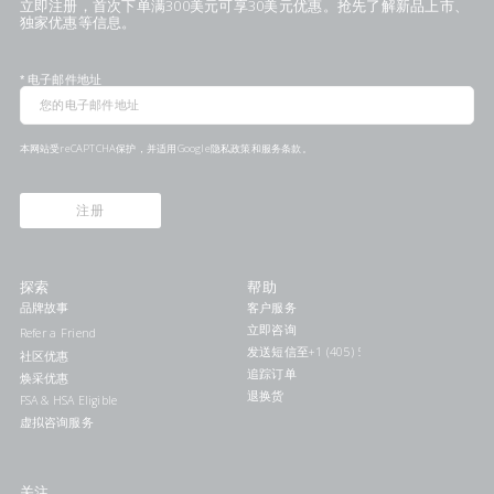
立即注册，首次下单满300美元可享30美元优惠。抢先了解新品上市、
独家优惠等信息。
*
电子邮件地址
本网站受reCAPTCHA保护，并适用Google
隐私政策
和
服务条款
。
注册
探索
帮助
品牌故事
客户服务
立即咨询
Refer a Friend
发送短信至+1 (405) 578-7046联系我们
社区优惠
追踪订单
焕采优惠
退换货
FSA & HSA Eligible
虚拟咨询服务
关注