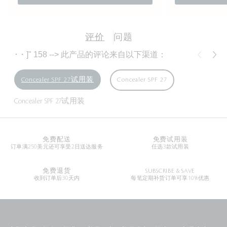
评价
问题
･
・]" 158 --> 此产品的评论来自以下渠道：
Concealer SPF 27试用装
Concealer SPF 27
Concealer SPF 27试用装
免费配送
免费试用装
订单满250美元还可享受2日送达服务
任选3款试用装
免费退货
SUBSCRIBE & SAVE
收到订单后30天内
每笔定期补货订单可享10%优惠