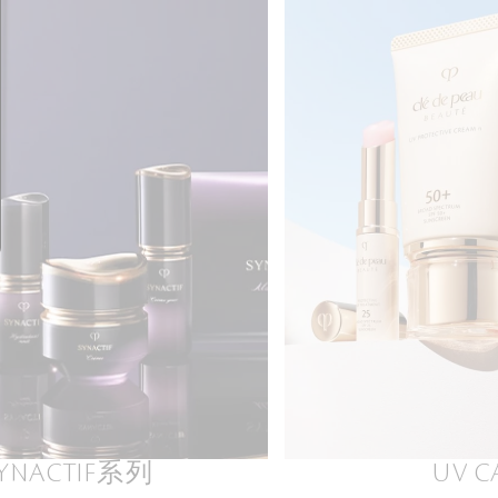
SYNACTIF系列
UV C