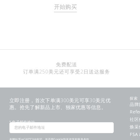
开始购买
免费配送
订单满250美元还可享受2日送达服务
立即注册，首次下单满300美元可享30美元优
探索
品牌
惠。抢先了解新品上市、独家优惠等信息。
Refe
社区
*
电子邮件地址
焕采
FSA 
本网站受reCAPTCHA保护，并适用Google
隐私政策
和
服务条款
。