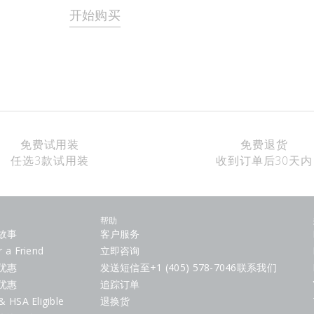
开始购买
免费试用装
免费退货
任选3款试用装
收到订单后30天内
帮助
故事
客户服务
r a Friend
立即咨询
优惠
发送短信至+1 (405) 578-7046联系我们
优惠
追踪订单
& HSA Eligible
退换货