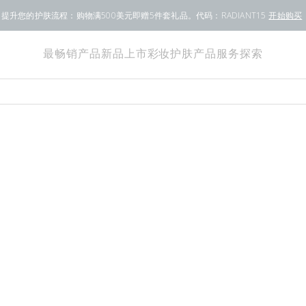
提升您的护肤流程：购物满500美元即赠5件套礼品。代码：RADIANT15
开始购买
最畅销产品
新品上市
彩妆
护肤产品
服务
探索