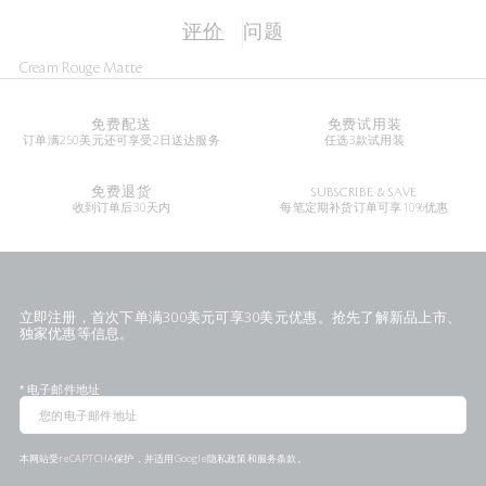
评价
问题
Cream Rouge Matte
免费配送
免费试用装
订单满250美元还可享受2日送达服务
任选3款试用装
免费退货
SUBSCRIBE & SAVE
收到订单后30天内
每笔定期补货订单可享10%优惠
立即注册，首次下单满300美元可享30美元优惠。抢先了解新品上市、
独家优惠等信息。
*
电子邮件地址
本网站受reCAPTCHA保护，并适用Google
隐私政策
和
服务条款
。