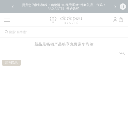
提升您的护肤流程：购物满500美元即赠5件套礼品。代码：
RADIANT15
开始购买
新品
最畅销产品
畅享免费豪华
彩妆
30%优惠