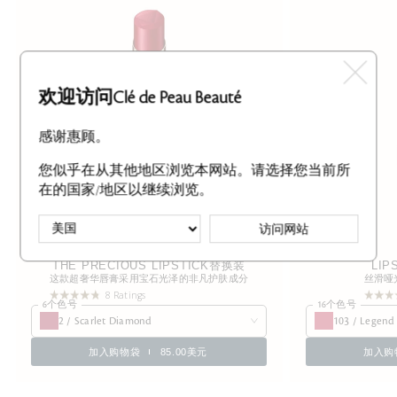
欢迎访问Clé de Peau Beauté
感谢惠顾。
您似乎在从其他地区浏览本网站。请选择您当前所
在的国家/地区以继续浏览。
访问网站
THE PRECIOUS LIPSTICK替换装
LIP
这款超奢华唇膏采用宝石光泽的非凡护肤成分
丝滑哑
8 Ratings
6个色号
16个色号
2 / Scarlet Diamond
103 / Legend
加入购物袋
85.00美元
加入购