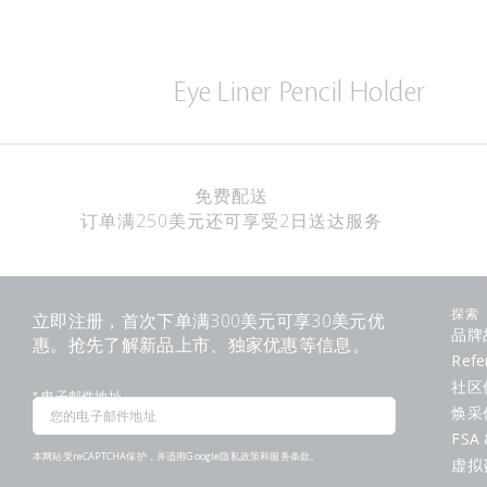
Eye Liner Pencil Holder
免费配送
订单满250美元还可享受2日送达服务
立即注册，首次下单满300美元可享30美元优
探索
品牌
惠。抢先了解新品上市、独家优惠等信息。
Refe
社区
*
电子邮件地址
焕采
FSA 
本网站受reCAPTCHA保护，并适用Google
隐私政策
和
服务条款
。
虚拟