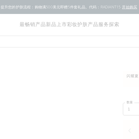
提升您的护肤流程：购物满500美元即赠5件套礼品。代码：RADIANT15
开始购买
最畅销产品
新品上市
彩妆
护肤产品
服务
探索
闪耀夏
数量