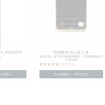
IL HOLDER
四色眼影与上妆工具
妆前打底、提亮并勾勒眼部轮廓，打造优雅色彩与
gs
舒适妆感
42 Ratings
8.00美元
加入购物袋
40.00美元