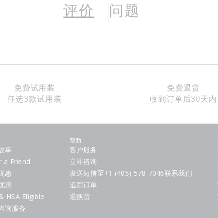
评价
问题
免费试用装
免费退货
任选3款试用装
收到订单后30天内
帮助
故事
客户服务
r a Friend
立即咨询
优惠
发送短信至+1 (405) 578-7046联系我们
优惠
追踪订单
& HSA Eligible
退换货
咨询服务