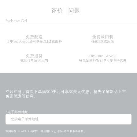
评价
问题
Eyebrow Gel
免费配送
免费试用装
订单满250美元还可享受2日送达服务
任选3款试用装
免费退货
SUBSCRIBE & SAVE
收到订单后30天内
每笔定期补货订单可享10%优惠
立即注册，首次下单满300美元可享30美元优惠。抢先了解新品上市、
独家优惠等信息。
*
电子邮件地址
本网站受reCAPTCHA保护，并适用Google
隐私政策
和
服务条款
。