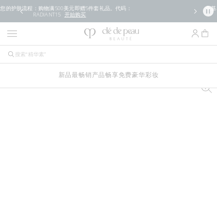
免基本邮费优惠 + 获赠试用装。此外，购物满250美元可享免
费2日送达服务。
查看条款
新品
最畅销产品
畅享免费豪华
彩妆