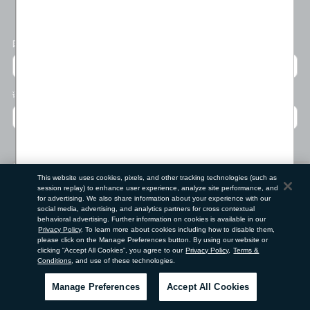
位置偏好
国家/地区
语言
门店查找工具
This website uses cookies, pixels, and other tracking technologies (such as
session replay) to enhance user experience, analyze site performance, and
邮政编码
for advertising. We also share information about your experience with our
social media, advertising, and analytics partners for cross contextual
behavioral advertising. Further information on cookies is available in our
提交
Privacy Policy
. To learn more about cookies including how to disable them,
please click on the Manage Preferences button. By using our website or
clicking “Accept All Cookies”, you agree to our
Privacy Policy
,
Terms &
使用条款
隐私政策
请勿出售或分享我的个人信息
Conditions
, and use of these technologies.
©
2026
Clé de Peau Beauté Co.,Ltd. 版权所有。
获取帮
优惠
服务
Manage Preferences
Accept All Cookies
助