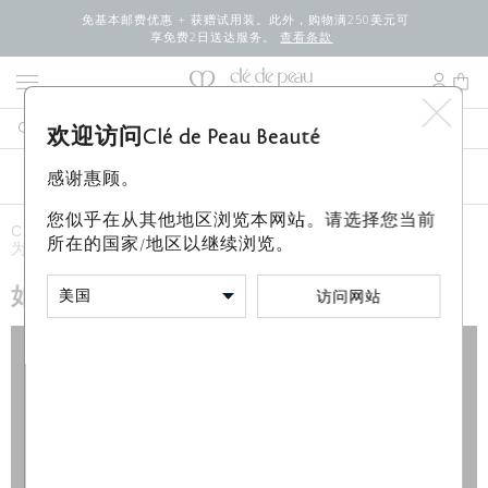
免基本邮费优惠 + 获赠试用装。此外，购物满250美元可
享免费2日送达服务。
查看条款
欢迎访问Clé de Peau Beauté
新品
最畅销产品
畅享免费豪华
彩妆
感谢惠顾。
您似乎在从其他地区浏览本网站。请选择您当前
Clé de Peau Beauté
小贴士和教程
彩妆小贴士和教程
如何
所在的国家/地区以继续浏览。
为powder blush duo更换替换装
如何为powder blush duo更换替换装
访问网站