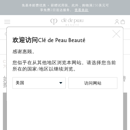
免基本邮费优惠 + 获赠试用装。此外，购物满250美元可
享免费2日送达服务。
查看条款
欢迎访问Clé de Peau Beauté
新品
最畅销产品
畅享免费豪华
彩妆
感谢惠顾。
Clé de Peau Beauté
小贴士和教程
彩妆小贴士和教程
如何
您似乎在从其他地区浏览本网站。请选择您当前
为radiant powder foundation更换替换装
所在的国家/地区以继续浏览。
如何为radiant powder foundation更换替
访问网站
换装