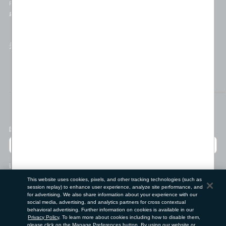
退换货
FSA & HSA Eligible
虚拟咨询服务
关注
位置偏好
国家/地区
语言
This website uses cookies, pixels, and other tracking technologies (such as
session replay) to enhance user experience, analyze site performance, and
for advertising. We also share information about your experience with our
social media, advertising, and analytics partners for cross contextual
behavioral advertising. Further information on cookies is available in our
Privacy Policy
. To learn more about cookies including how to disable them,
门店查找工具
please click on the Manage Preferences button. By using our website or