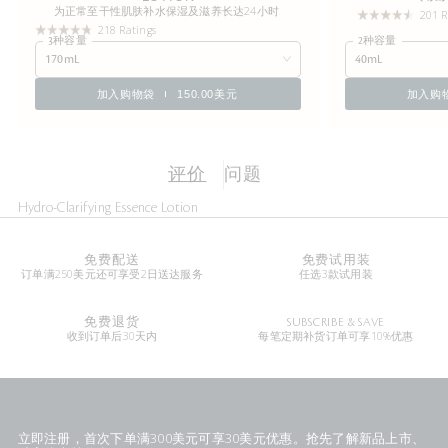
为正常至干性肌肤补水保湿及滋养长达24小时
201 R
218 Ratings
3种容量
2种容量
170mL
40mL
加入购物袋
150.00美元
加入购
评价
问题
Hydro-Clarifying Essence Lotion
免费配送
免费试用装
订单满250美元还可享受2日送达服务
任选3款试用装
免费退货
SUBSCRIBE & SAVE
收到订单后30天内
每笔定期补货订单可享10%优惠
立即注册，首次下单满300美元可享30美元优惠。抢先了解新品上市、