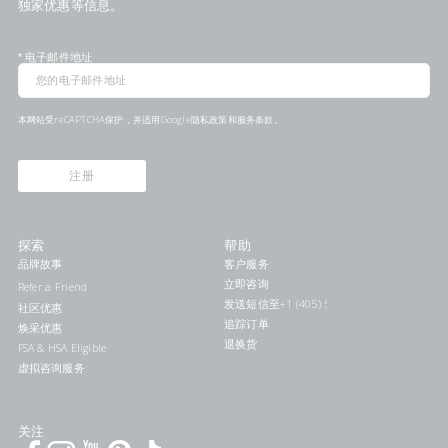
独家优惠等信息。
*
电子邮件地址
本网站受reCAPTCHA保护，并适用Google
隐私政策
和
服务条款
。
注册
探索
帮助
品牌故事
客户服务
立即咨询
Refer a Friend
发送短信至+1 (405) 578-7046联系我们
社区优惠
追踪订单
焕采优惠
退换货
FSA & HSA Eligible
虚拟咨询服务
关注