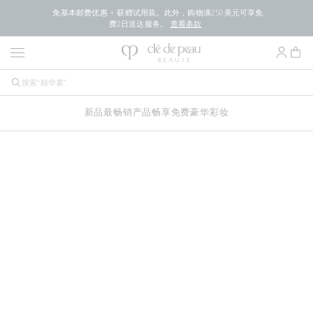
免基本邮费优惠 + 获赠试用装。此外，购物满250美元可享免
费2日送达服务。
查看条款
新品
最畅销产品
畅享免费豪华
彩妆