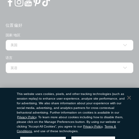
位置偏好
国家/地区
语言
门店查找工具
This website uses cookies, pixels, and other tracking technologies (such as
session replay) to enhance user experience, analyze site performance, and
邮政编码
for advertising. We also share information about your experience with our
social media, advertising, and analytics partners for cross contextual
behavioral advertising. Further information on cookies is available in our
Privacy Policy
. To learn more about cookies including how to disable them,
提交
please click on the Manage Preferences button. By using our website or
clicking “Accept All Cookies”, you agree to our
Privacy Policy
,
Terms &
使用条款
隐私政策
请勿出售或分享我的个人信息
Conditions
, and use of these technologies.
©
2026
Clé de Peau Beauté Co.,Ltd. 版权所有。