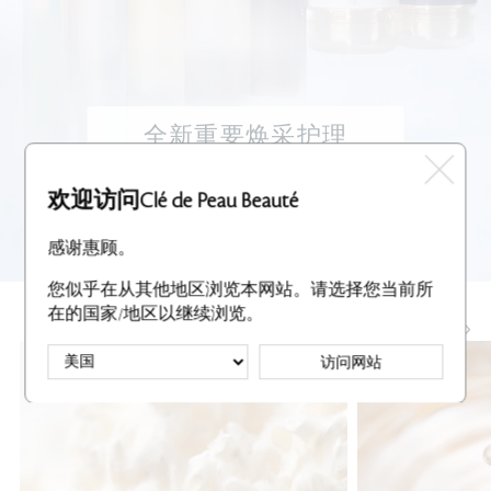
全新重要焕采护理
蕴含Radiant Lily的3步护肤程序，
为您焕现肌肤光彩
欢迎访问Clé de Peau Beauté
选购该产品系列
感谢惠顾。
您似乎在从其他地区浏览本网站。请选择您当前所
在的国家/地区以继续浏览。
主要成分
访问网站