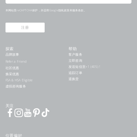
本网站受reCAPTCHA保护，并适用Google
隐私政策
和
服务条款
。
注册
探索
帮助
品牌故事
客户服务
立即咨询
Refer a Friend
发送短信至+1 (405) 578-7046联系我们
社区优惠
追踪订单
焕采优惠
退换货
FSA & HSA Eligible
虚拟咨询服务
关注
位置偏好