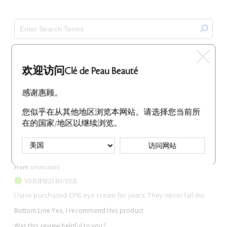
欢迎访问Clé de Peau Beauté
Reviewed by 2 customers
感谢惠顾。
您似乎在从其他地区浏览本网站。请选择您当前所
在的国家/地区以继续浏览。
This eye cream never fails me.
访问网站
Submitted
1 year ago
By
CHIJUNEIVY
From
Undisclosed
VERIFIED BUYER
I have purchased CPB eye cream for years. They never fail me.
Bottom Line
Yes, I recommend this product
Was this review helpful to you?