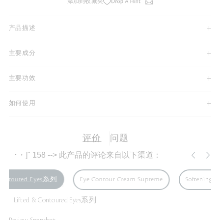
添加到收藏夹
产品描述
主要成分
主要功效
如何使用
评价
问题
･
・]" 158 --> 此产品的评论来自以下渠道：
 Contoured Eyes系列
Eye Contour Cream Supreme
Softening C
Lifted & Contoured Eyes系列