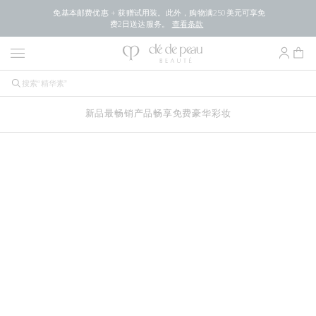
免基本邮费优惠 + 获赠试用装。此外，购物满250美元可享免
费2日送达服务。
查看条款
新品
最畅销产品
畅享免费豪华
彩妆