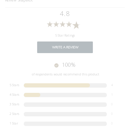
Review Snapshot
4.8
5 Star Ratings
WRITE A REVIEW
100%
of respondents would recommend this product
5 Stars
4
4 Stars
1
3 Stars
0
2 Stars
0
1 Star
0