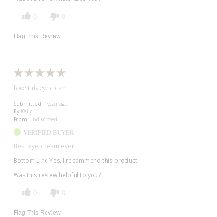
0
0
Flag This Review
Love this eye cream
Submitted
1 year ago
By
Kelly
From
Undisclosed
VERIFIED BUYER
Best eye cream ever!
Bottom Line
Yes, I recommend this product
Was this review helpful to you?
0
0
Flag This Review