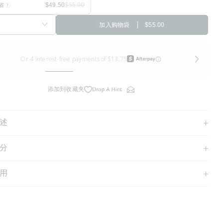
省
加入购物袋
$55.00
添加到收藏夹
述
分
用