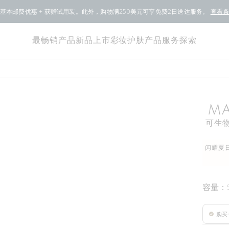
基本邮费优惠 + 获赠试用装。此外，购物满250美元可享免费2日送达服务。
查看
最畅销产品
新品上市
彩妆
护肤产品
服务
探索
MA
可生
闪耀夏日
容量：
购买