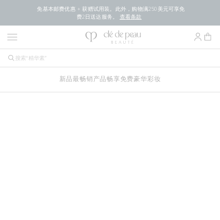
免基本邮费优惠 + 获赠试用装。此外，购物满250美元可享免
费2日送达服务。
查看条款
新品
最畅销产品
畅享免费豪华
彩妆