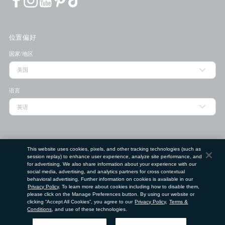
位置偏好
国家/地区
语言
门店查找工具
This website uses cookies, pixels, and other tracking technologies (such as
session replay) to enhance user experience, analyze site performance, and
邮政编码
for advertising. We also share information about your experience with our
social media, advertising, and analytics partners for cross contextual
behavioral advertising. Further information on cookies is available in our
提交
Privacy Policy
. To learn more about cookies including how to disable them,
please click on the Manage Preferences button. By using our website or
使用条款
clicking “Accept All Cookies”, you agree to our
隐私政策
Privacy Policy
请勿出售或分享我的个人信息
,
Terms &
Conditions
, and use of these technologies.
©
2026
Clé de Peau Beauté Co.,Ltd. 版权所有。
获取帮