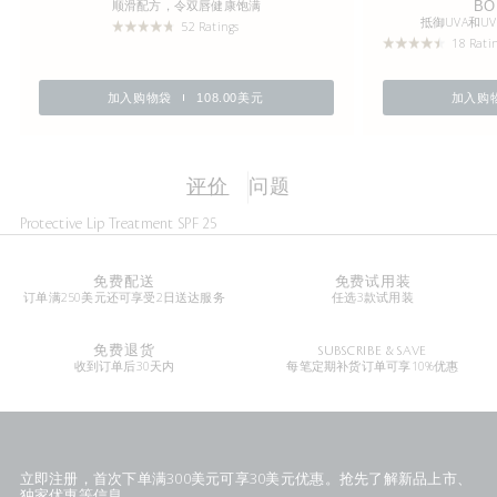
顺滑配方，令双唇健康饱满
BO
抵御UVA和
52 Ratings
18 Rati
加入购物袋
108.00美元
加入购
评价
问题
Protective Lip Treatment SPF 25
免费配送
免费试用装
订单满250美元还可享受2日送达服务
任选3款试用装
免费退货
SUBSCRIBE & SAVE
收到订单后30天内
每笔定期补货订单可享10%优惠
立即注册，首次下单满300美元可享30美元优惠。抢先了解新品上市、
独家优惠等信息。