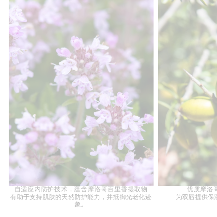
自适应内防护技术，蕴含摩洛哥百里香提取物
优质摩洛
有助于支持肌肤的天然防护能力，并抵御光老化迹
为双唇提供保
象。