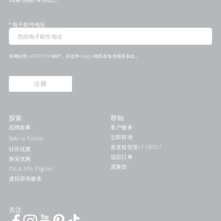
*
电子邮件地址
本网站受reCAPTCHA保护，并适用Google
隐私政策
和
服务条款
。
注册
探索
帮助
品牌故事
客户服务
立即咨询
Refer a Friend
发送短信至+1 (405) 578-7046联系我们
社区优惠
追踪订单
焕采优惠
退换货
FSA & HSA Eligible
虚拟咨询服务
关注