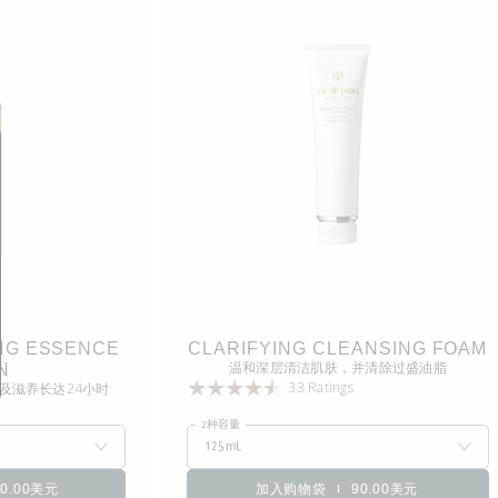
NG ESSENCE
CLARIFYING CLEANSING FOAM
温和深层清洁肌肤，并清除过盛油脂
N
33 Ratings
及滋养长达24小时
2种容量
125mL
50.00美元
加入购物袋
90.00美元