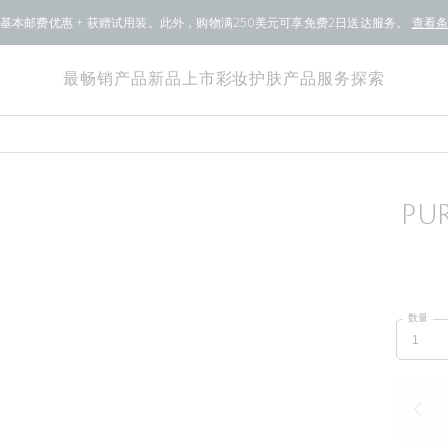
基本邮费优惠 + 获赠试用装。此外，购物满250美元可享免费2日送达服务。
查看
最畅销产品
新品上市
彩妆
护肤产品
服务
探索
PU
数量