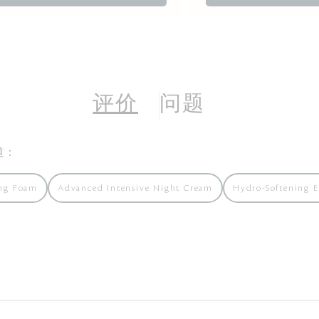
评价
问题
道：
ing Foam
Advanced Intensive Night Cream
Hydro-Softening E