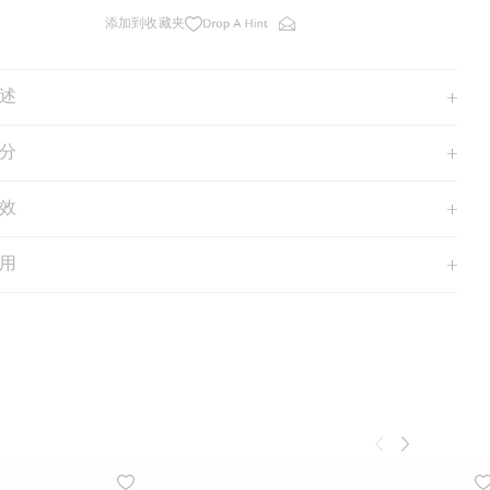
添加到收藏夹
述
分
效
用