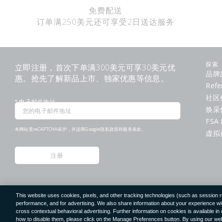
免费配送
订单满250美元还可享受2日送达服务
立即注册，首次下单满300美元可享30美元优
探索
品牌
惠。抢先了解新品上市、独家优惠等信息。
Refe
社区
*
电子邮件地址
焕采
FSA 
本网站受reCAPTCHA保护，并适用Google
隐私政策
和
服务条款
。
虚拟
注册
This website uses cookies, pixels, and other tracking technologies (such as session 
©
2026
Clé de Peau Beauté Co.,Ltd. 版权所有。
performance, and for advertising. We also share information about your experience with
cross contextual behavioral advertising. Further information on cookies is available in
how to disable them, please click on the Manage Preferences button. By using our webs