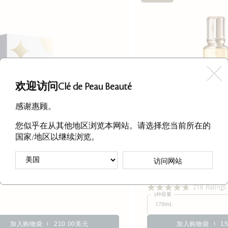
欢迎访问Clé de Peau Beauté
感谢惠顾。
您似乎在从其他地区浏览本网站。请选择您当前所在的
国家/地区以继续浏览。
URISH & HYDRATE系列（价
HYDRO-SOFTENI
访问网站
值294美元）
LOTIO
为正常至干性肌肤补水保湿
9个评分
218 Ratings
3种容量
170mL
加入购物袋
210.00美元
加入购物袋
1