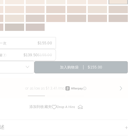
一次
省
加入购物袋
$155.00
添加到收藏夹
述