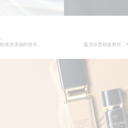
ER
粉底光泽感的技术。
蕴含珍贵铂金蚕丝，