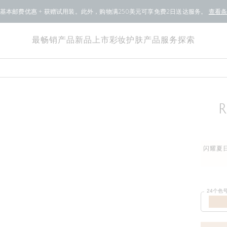
基本邮费优惠 + 获赠试用装。此外，购物满250美元可享免费2日送达服务。
查看
最畅销产品
新品上市
彩妆
护肤产品
服务
探索
闪耀夏日
24个色