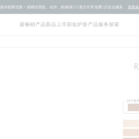
基本邮费优惠 + 获赠试用装。此外，购物满250美元可享免费2日送达服务。
查看
最畅销产品
新品上市
彩妆
护肤产品
服务
探索
24个色