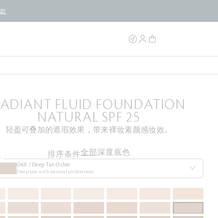
条款
RADIANT FLUID FOUNDATION
NATURAL SPF 25
轻盈可叠加的遮瑕效果，带来裸妆素颜感妆效。
全部
深度
底色
排序条件
号
O60 / Deep Tan Ocher
Deep tan with neutral undertones