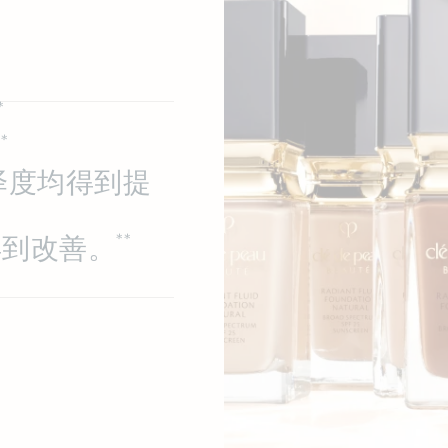
*
**
泽度均得到提
**
得到改善。