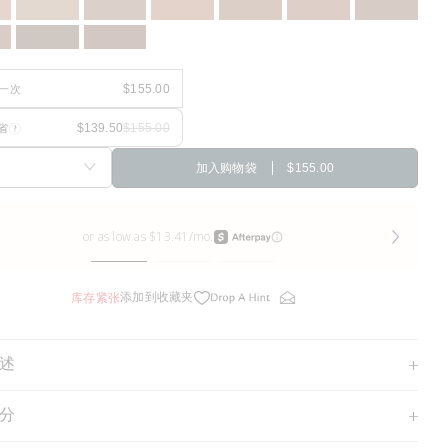
一次
省
加入购物袋
$155.00
添加到收藏夹
库存紧张
述
分