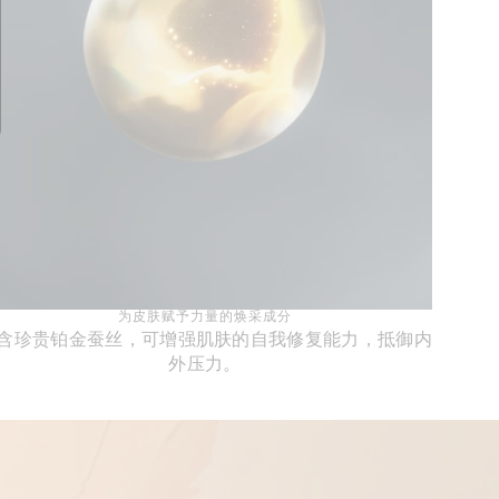
为皮肤赋予力量的焕采成分
含珍贵铂金蚕丝，可增强肌肤的自我修复能力，抵御内
外压力。