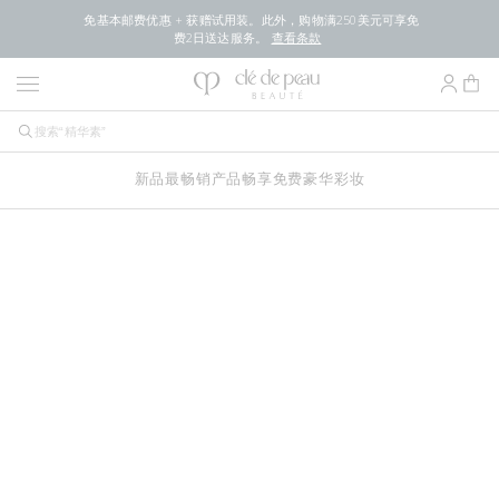
免基本邮费优惠 + 获赠试用装。此外，购物满250美元可享免
费2日送达服务。
查看条款
新品
最畅销产品
畅享免费豪华
彩妆