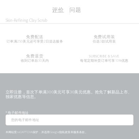
评价
问题
Skin-Refining Clay Scrub
免费配送
免费试用装
订单满250美元还可享受2日送达服务
任选3款试用装
免费退货
SUBSCRIBE & SAVE
收到订单后30天内
每笔定期补货订单可享10%优惠
立即注册，首次下单满300美元可享30美元优惠。抢先了解新品上市、
独家优惠等信息。
*
电子邮件地址
本网站受reCAPTCHA保护，并适用Google
隐私政策
和
服务条款
。