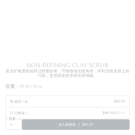
SKIN-REFINING CLAY SCRUB
富含矿物质的温和洁肤磨砂膏，可细致地去除角质，同时去除皮肤上的
污垢，使您的皮肤变得光滑细腻。
容量：
90 ml / 3.6 oz
购买一次
订购省
数量
加入购物袋
$95.00