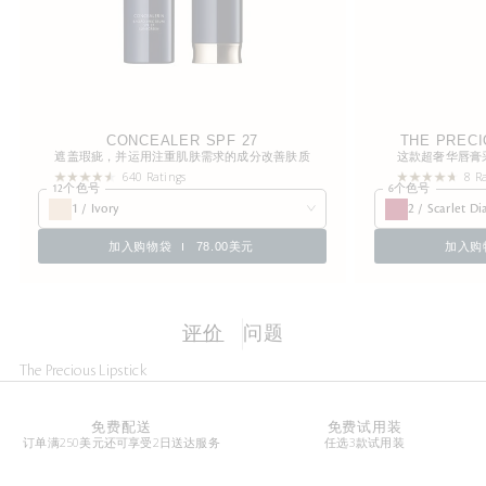
CONCEALER SPF 27
THE PREC
遮盖瑕疵，并运用注重肌肤需求的成分改善肤质
这款超奢华唇膏
640 Ratings
8 R
12个色号
6个色号
1 / Ivory
2 / Scarlet 
加入购物袋
78.00美元
加入购
评价
问题
The Precious Lipstick
免费配送
免费试用装
订单满250美元还可享受2日送达服务
任选3款试用装