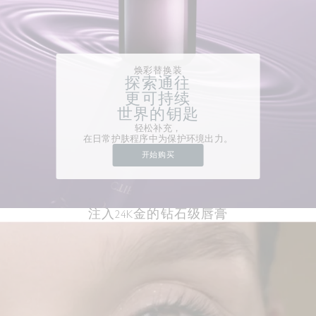
焕彩替换装
探索通往
更可持续
世界的钥匙
轻松补充，
在日常护肤程序中为保护环境出力。
开始购买
注入24K金的钻石级唇膏