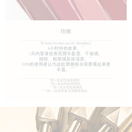
功效
*
10-hora humectación duradera
**
8小时持色效果。
3天内显著改善双唇丰盈度、干燥感、
***
细纹、粗糙感及保湿度。
100%的使用者认为这款唇膏能令双唇看起来更
****
丰盈。
*经26名女性临床测试。
**经32名女性临床测试。
***经33名女性临床测试
****由110名女性参与消费者测试。