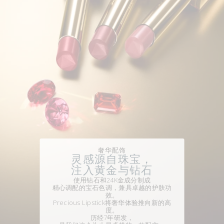
奢华配饰
灵感源自珠宝，
注入黄金与钻石
使用钻石和24K金成分制成
精心调配的宝石色调，兼具卓越的护肤功
效。
Precious Lipstick将奢华体验推向新的高
度。
历经7年研发，