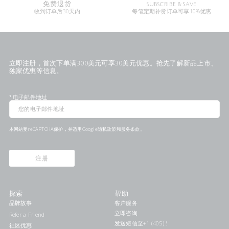
免费退货
SUBSCRIBE & SAVE
收到订单后30天内
每笔定期补货订单可享10%优惠
立即注册，首次下单满300美元可享30美元优惠。抢先了解新品上市、
独家优惠等信息。
*
电子邮件地址
本网站受reCAPTCHA保护，并适用Google
隐私政策
和
服务条款
。
注册
探索
帮助
品牌故事
客户服务
立即咨询
Refer a Friend
发送短信至+1 (405) 578-7046联系我们
社区优惠