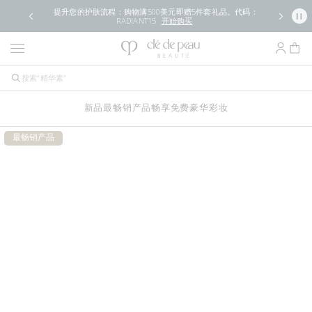
提升您的护肤流程：购物满500美元即赠5件套礼品。代码：
RADIANT15
开始购买
新品
最畅销产品
畅享免费豪华
彩妆
最畅销产品