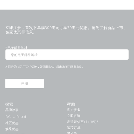
立即注册，首次下单满300美元可享30美元优惠。抢先了解新品上市、
独家优惠等信息。
*
电子邮件地址
本网站受reCAPTCHA保护，并适用Google
隐私政策
和
服务条款
。
注册
探索
帮助
品牌故事
客户服务
立即咨询
Refer a Friend
发送短信至+1 (405) 578-7046联系我们
社区优惠
追踪订单
焕采优惠
退换货