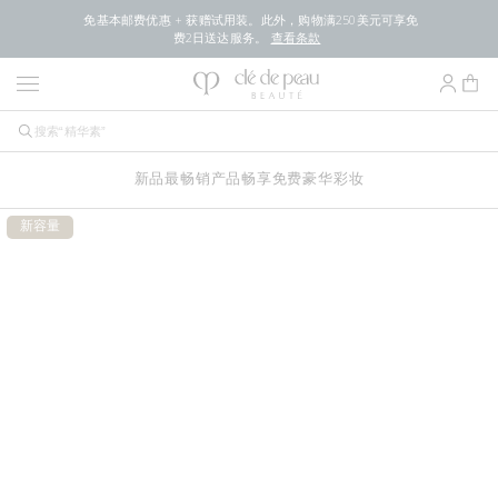
免基本邮费优惠 + 获赠试用装。此外，购物满250美元可享免
费2日送达服务。
查看条款
新品
最畅销产品
畅享免费豪华
彩妆
新容量