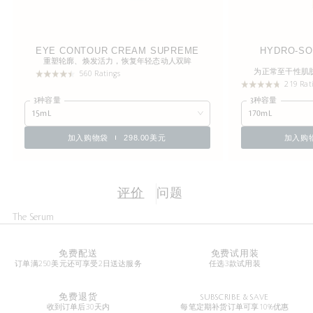
EYE CONTOUR CREAM SUPREME
HYDRO-SO
重塑轮廓、焕发活力，恢复年轻态动人双眸
为正常至干性肌
560 Ratings
219 Rat
3种容量
3种容量
15mL
170mL
加入购物袋
298.00美元
加入购
评价
问题
The Serum
免费配送
免费试用装
订单满250美元还可享受2日送达服务
任选3款试用装
免费退货
SUBSCRIBE & SAVE
收到订单后30天内
每笔定期补货订单可享10%优惠