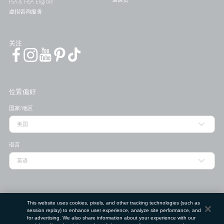
FSA & HSA Eligible
虚拟咨询服务
关注
位置偏好
国家/地区
语言
门店查找工具
This website uses cookies, pixels, and other tracking technologies (such as
session replay) to enhance user experience, analyze site performance, and
邮政编码
for advertising. We also share information about your experience with our