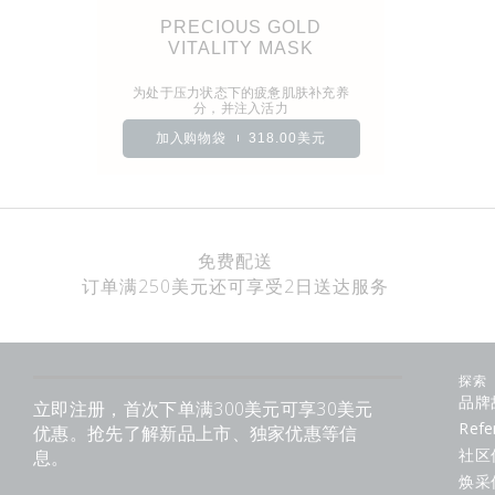
PRECIOUS GOLD
VITALITY MASK
为处于压力状态下的疲惫肌肤补充养
分，并注入活力
加入购物袋
318.00美元
免费配送
订单满250美元还可享受2日送达服务
探索
品牌
立即注册，首次下单满300美元可享30美元
Refe
优惠。抢先了解新品上市、独家优惠等信
社区
息。
焕采