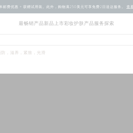
本邮费优惠 + 获赠试用装。此外，购物满250美元可享免费2日送达服务。
查
最畅销产品
新品上市
彩妆
护肤产品
服务
探索
预防，滋养，紧致，光滑