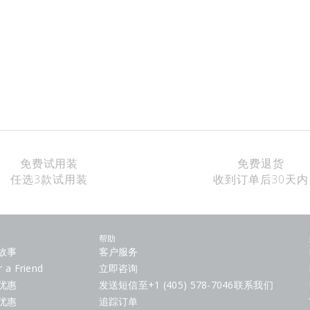
免费试用装
免费退货
任选3款试用装
收到订单后30天内
帮助
故事
客户服务
r a Friend
立即咨询
优惠
发送短信至+1 (405) 578-7046联系我们
优惠
追踪订单