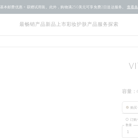
基本邮费优惠 + 获赠试用装。此外，购物满250美元可享免费2日送达服务。
查看
最畅销产品
新品上市
彩妆
护肤产品
服务
探索
V
容量：
购买
订购
数量