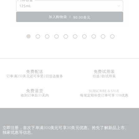
2种容量
125mL
加入购物袋
90.00美元
免费配送
免费试用装
订单满250美元还可享受2日送达服务
任选3款试用装
免费退货
SUBSCRIBE & SAVE
收到订单后30天内
每笔定期补货订单可享10%优惠
立即注册，首次下单满300美元可享30美元优惠。抢先了解新品上市、
独家优惠等信息。