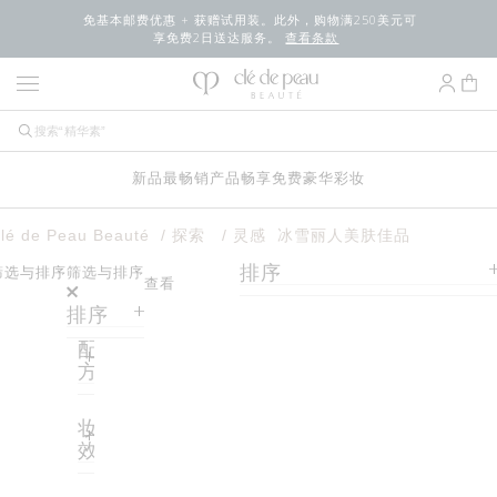
免基本邮费优惠 + 获赠试用装。此外，购物满250美元可
享免费2日送达服务。
查看条款
新品
最畅销产品
畅享免费豪华
彩妆
lé de Peau Beauté
探索
灵感
冰雪丽人美肤佳品
排序
筛选与排序
筛选与排序
查看
排序
配
方
妆
效