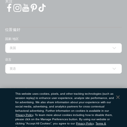
关注
位置偏好
国家/地区
语言
门店查找工具
This website uses cookies, pixels, and other tracking technologies (such as
session replay) to enhance user experience, analyze site performance, and
邮政编码
for advertising. We also share information about your experience with our
social media, advertising, and analytics partners for cross contextual
behavioral advertising. Further information on cookies is available in our
提交
Privacy Policy
. To learn more about cookies including how to disable them,
please click on the Manage Preferences button. By using our website or
使用条款
隐私政策
请勿出售或分享我的个人信息
clicking “Accept All Cookies”, you agree to our
Privacy Policy
,
Terms &