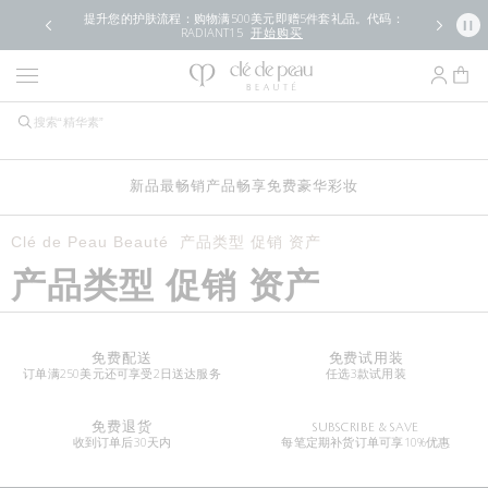
提升您的护肤流程：购物满500美元即赠5件套礼品。代码：
RADIANT15
开始购买
新品
最畅销产品
畅享免费豪华
彩妆
Clé de Peau Beauté
产品类型 促销 资产
产品类型 促销 资产
免费配送
免费试用装
订单满250美元还可享受2日送达服务
任选3款试用装
免费退货
SUBSCRIBE & SAVE
收到订单后30天内
每笔定期补货订单可享10%优惠