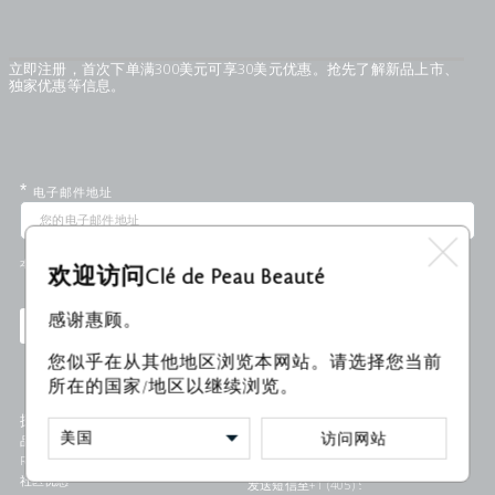
立即注册，首次下单满300美元可享30美元优惠。抢先了解新品上市、
独家优惠等信息。
*
电子邮件地址
本网站受reCAPTCHA保护，并适用Google
隐私政策
和
服务条款
。
欢迎访问Clé de Peau Beauté
感谢惠顾。
注册
您似乎在从其他地区浏览本网站。请选择您当前
所在的国家/地区以继续浏览。
探索
帮助
访问网站
品牌故事
客户服务
Refer a Friend
立即咨询
社区优惠
发送短信至+1 (405) 578-7046联系我们