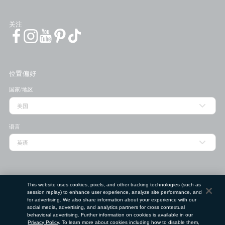
关注
位置偏好
国家/地区
语言
门店查找工具
This website uses cookies, pixels, and other tracking technologies (such as
session replay) to enhance user experience, analyze site performance, and
邮政编码
for advertising. We also share information about your experience with our
social media, advertising, and analytics partners for cross contextual
behavioral advertising. Further information on cookies is available in our
Privacy Policy
. To learn more about cookies including how to disable them,
提交