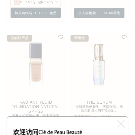
I10 / Very Light Ivory
加入购物袋
155.00美元
加入购物袋
155.00美元
最畅销产品
新容量
RADIANT FLUID
THE SERUM
FOUNDATION NATURAL
令肌肤焕然新生、光滑强健，成
就光彩照人的年轻美肌。
SPF 25
可叠加的遮瑕效果，带来裸妆素
578 Ratings
颜感妆效。
334 Ratings
24个色号
7种容量
欢迎访问Clé de Peau Beauté
O60 / Deep Tan Ocher
50mL