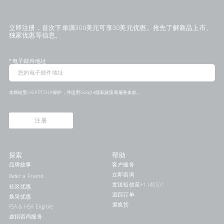
立即注册，首次下单满300美元可享30美元优惠。抢先了解新品上市、
独家优惠等信息。
*
电子邮件地址
本网站受reCAPTCHA保护，并适用Google
隐私政策
和
服务条款
。
注册
探索
帮助
品牌故事
客户服务
立即咨询
Refer a Friend
发送短信至+1 (405) 578-7046联系我们
社区优惠
追踪订单
焕采优惠
退换货
FSA & HSA Eligible
虚拟咨询服务