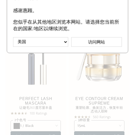
加入购物袋
155.00美元
加入购物袋
325.00美元
感谢惠顾。
您似乎在从其他地区浏览本网站。请选择您当前所
在的国家/地区以继续浏览。
虚拟试用
最畅销产品
访问网站
PERFECT LASH
EYE CONTOUR CREAM
MASCARA
SUPREME
让睫毛360度尽显丰盈
重塑轮廓、焕发活力，恢复年轻
态动人双眸
100 Ratings
560 Ratings
2个色号
3种容量
1 / Black
15mL