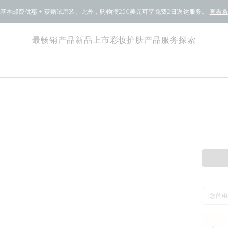
基本邮费优惠 + 获赠试用装。此外，购物满250美元可享免费2日送达服务。
查看
最畅销产品
新品上市
彩妆
护肤产品
服务
探索