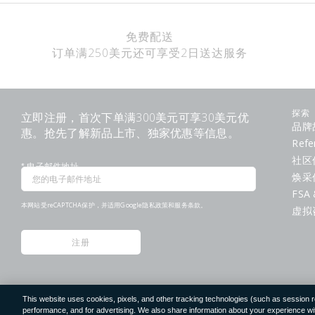
免费配送
订单满250美元还可享受2日送达服务
立即注册，首次下单满300美元可享30美元优
探索
品牌
惠。抢先了解新品上市、独家优惠等信息。
Refe
社区
*
电子邮件地址
焕采
FSA 
本网站受reCAPTCHA保护，并适用Google
隐私政策
和
服务条款
。
虚拟
注册
This website uses cookies, pixels, and other tracking technologies (such as session 
©
2026
Clé de Peau Beauté Co.,Ltd. 版权所有。
performance, and for advertising. We also share information about your experience with