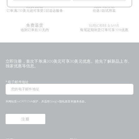
免费配送
免费试用装
订单满250美元还可享受2日送达服务
任选3款试用装
免费退货
SUBSCRIBE & SAVE
收到订单后30天内
每笔定期补货订单可享10%优惠
立即注册，首次下单满300美元可享30美元优惠。抢先了解新品上市、
独家优惠等信息。
*
电子邮件地址
本网站受reCAPTCHA保护，并适用Google
隐私政策
和
服务条款
。
注册