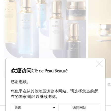
欢迎访问Clé de Peau Beauté
重要焕采护理
感谢惠顾。
三步护肤程序，以补水和防护唤醒肌肤潜能。
效
开始购买
您似乎在从其他地区浏览本网站。请选择您当前所
在的国家/地区以继续浏览。
访问网站