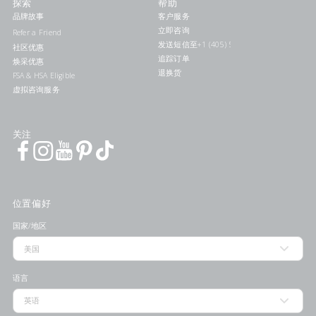
探索
帮助
品牌故事
客户服务
立即咨询
Refer a Friend
发送短信至+1 (405) 578-7046联系我们
社区优惠
追踪订单
焕采优惠
退换货
FSA & HSA Eligible
虚拟咨询服务
关注
位置偏好
国家/地区
语言