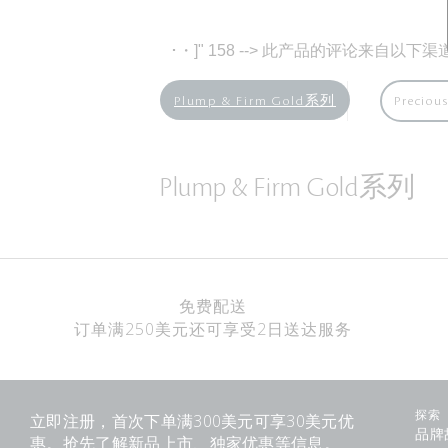
･
・]" 158 --> 此产品的评论来自以下渠
Plump & Firm Gold系列
Preciou
Plump & Firm Gold系列
免费配送
订单满250美元还可享受2日送达服务
立即注册，首次下单满300美元可享30美元优
探索
品牌
惠。抢先了解新品上市、独家优惠等信息。