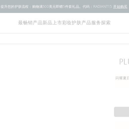
提升您的护肤流程：购物满500美元即赠5件套礼品。代码：RADIANT15
开始购买
最畅销产品
新品上市
彩妆
护肤产品
服务
探索
P
闪耀夏日