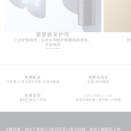
重要焕采护理
三步护肤程序，以补水和防护唤醒肌肤潜能。
效
开始购买
免费配送
免费试用装
订单满250美元还可享受2日送达服务
任选3款试用装
免费退货
SUBSCRIBE & SAVE
收到订单后30天内
每笔定期补货订单可享10%优惠
立即注册，首次下单满300美元可享30美元优惠。抢先了解新品上市、