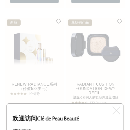
新品
最畅销产品
RENEW RADIANCE系列
RADIANT CUSHION
（价值583美元）
FOUNDATION DEWY
REFILL
4个评分
塑造光彩照人的妆容并遮盖瑕疵
132 Ratings
6个色号
I10 / Very Light Ivory
欢迎访问Clé de Peau Beauté
加入购物袋
416.00美元
加入购物袋
85.00美元