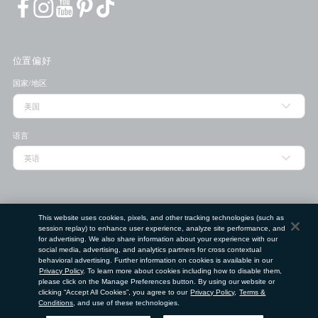
位置偏好
国家/地区
语言
门店查找工具
This website uses cookies, pixels, and other tracking technologies (such as
session replay) to enhance user experience, analyze site performance, and
邮政编码
for advertising. We also share information about your experience with our
social media, advertising, and analytics partners for cross contextual
behavioral advertising. Further information on cookies is available in our
Privacy Policy
. To learn more about cookies including how to disable them,
提交
please click on the Manage Preferences button. By using our website or
clicking “Accept All Cookies”, you agree to our
Privacy Policy
,
Terms &
使用条款
隐私政策
请勿出售或分享我的个人信息
Conditions
, and use of these technologies.
©
2026
Clé de Peau Beauté Co.,Ltd. 版权所有。